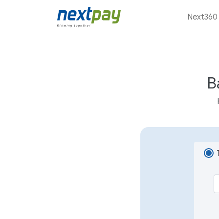
Next360
B