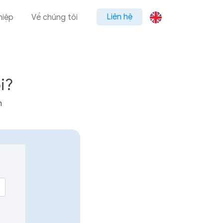
Liên hệ
hiệp
Về chúng tôi
i?
n