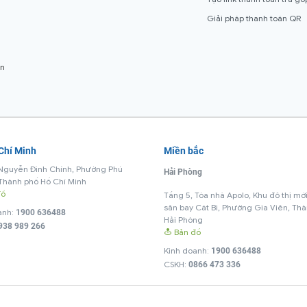
Giải pháp thanh toán QR
ển
 Chí Minh
Miền bắc
Nguyễn Đình Chính, Phường Phú
Hải Phòng
Thành phố Hồ Chí Minh
đồ
Tầng 5, Tòa nhà Apolo, Khu đô thị mớ
sân bay Cát Bi, Phường Gia Viên, Th
anh:
1900 636488
Hải Phòng
938 989 266
Bản đồ
Kinh doanh:
1900 636488
CSKH:
0866 473 336