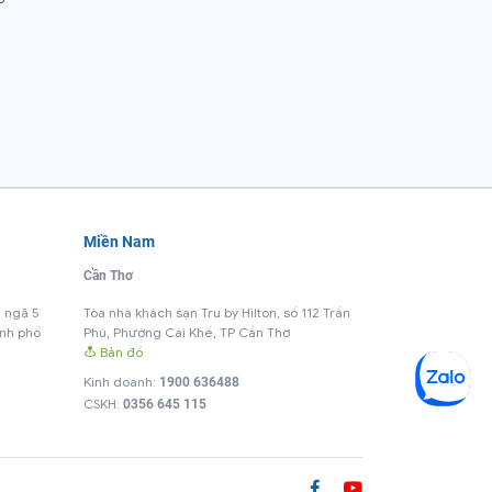
Miền Nam
Cần Thơ
i ngã 5
Tòa nhà khách sạn Tru by Hilton, số 112 Trần
ành phố
Phú, Phường Cái Khế, TP Cần Thơ
Bản đồ
Kinh doanh:
1900 636488
CSKH:
0356 645 115