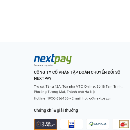
CÔNG TY CỔ PHẦN TẬP ĐOÀN CHUYỂN ĐỔI SỐ
NEXTPAY
Trụ sở: Tầng 12A, Tòa nhà VTC Online, Số 18 Tam Trinh,
Phường Tương Mai, Thành phố Hà Nội
Hotline:
1900 636488
- Email:
hotro@nextpay.vn
Chứng chỉ & giải thưởng