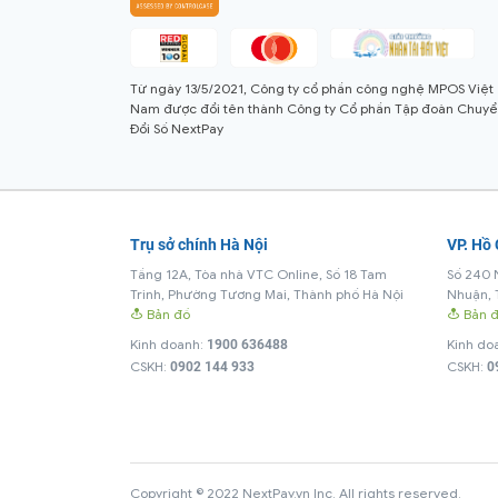
Từ ngày 13/5/2021, Công ty cổ phần công nghệ MPOS Việt
Nam được đổi tên thành Công ty Cổ phần Tập đoàn Chuy
Đổi Số NextPay
Trụ sở chính Hà Nội
VP. Hồ
Tầng 12A, Tòa nhà VTC Online, Số 18 Tam
Số 240 
Trinh, Phường Tương Mai, Thành phố Hà Nội
Nhuận, 
Bản đồ
Bản 
Kinh doanh:
Kinh do
1900 636488
CSKH:
CSKH:
0902 144 933
0
Copyright © 2022 NextPay.vn Inc. All rights reserved.